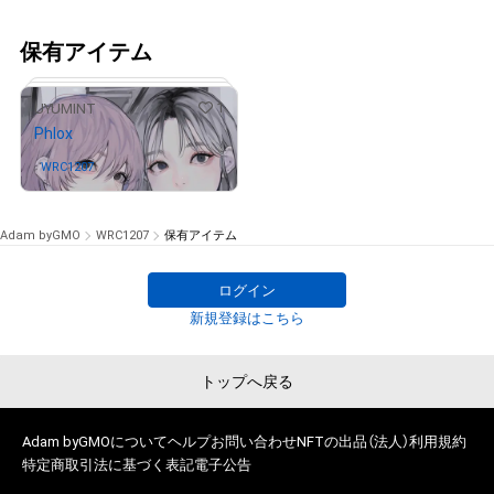
保有アイテム
1
UYUMINT
Phlox
WRC1207
さんが保有中
Adam byGMO
WRC1207
保有アイテム
ログイン
# 4/100
新規登録はこちら
トップへ戻る
Adam byGMOについて
ヘルプ
お問い合わせ
NFTの出品（法人）
利用規約
特定商取引法に基づく表記
電子公告