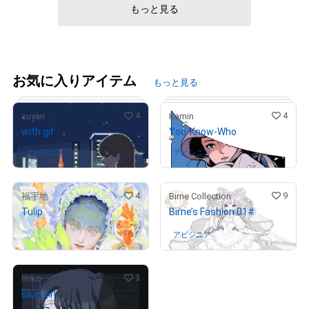
もっと見る
お気に入りアイテム
もっと見る
4
4
suyari
Kamin
with.gif
You-Know-Who
アビシニア
さんが保有中
アビシニア
さんが保有中
4
9
福宇地
Birne Collection
# 5/5
Tulip
Birne’s Fashion 01#
¥
35,000
# 19/50
アビシニア
さんが保有中
3
rinko
Blue girl