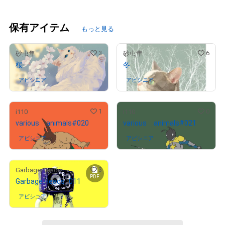
保有アイテム
もっと見る
3
6
砂虫隼
砂虫隼
桜
冬
アビシニア
さんが保有中
アビシニア
さんが保有中
1
0
i110
i110
various animals#020
various animals#021
アビシニア
さんが保有中
アビシニア
さんが保有中
3
Garbage Heads
PDF
Garbage Heads_011
アビシニア
さんが保有中