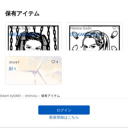
保有アイテム
1
5
Haruna Sudo
Haruna Sudo
ODEKAKE GIRL 07
ODEKAKE GIRL 06
¥
10,000
¥
10,000
4
store1
刻々
¥
100,000
Adam byGMO
shimizu
保有アイテム
ログイン
新規登録はこちら