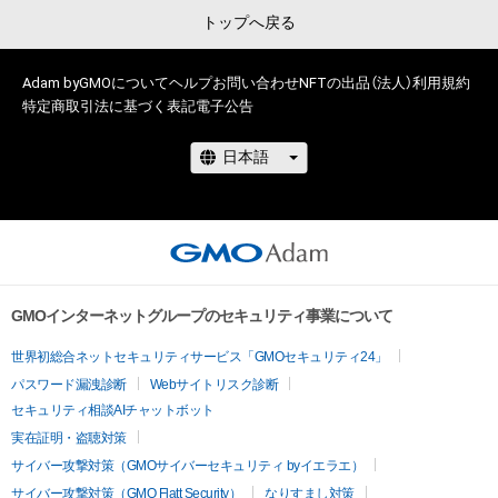
トップへ戻る
Adam byGMOについて
ヘルプ
お問い合わせ
NFTの出品（法人）
利用規約
特定商取引法に基づく表記
電子公告
GMOインターネットグループのセキュリティ事業について
世界初総合ネットセキュリティサービス「GMOセキュリティ24」
パスワード漏洩診断
Webサイトリスク診断
セキュリティ相談AIチャットボット
実在証明・盗聴対策
サイバー攻撃対策（GMOサイバーセキュリティ byイエラエ）
サイバー攻撃対策（GMO Flatt Security）
なりすまし対策