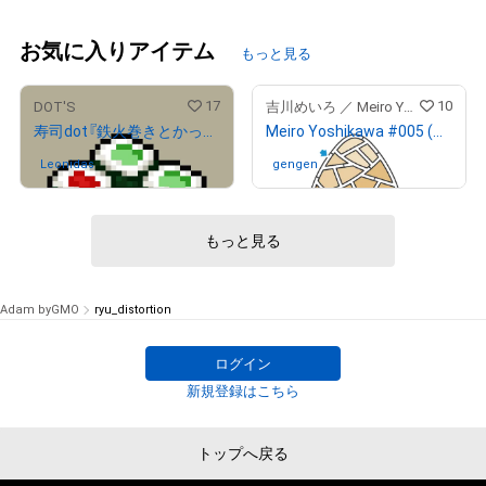
お気に入りアイテム
もっと見る
17
10
DOT'S
吉川めいろ ／ Meiro Yoshikawa
寿司dot『鉄火巻きとかっぱ巻き』
Meiro Yoshikawa #005 (Adam byGMO)
Leonidas
さんが保有中
gengen
さんが保有中
もっと見る
Adam byGMO
ryu_distortion
ログイン
新規登録はこちら
トップへ戻る