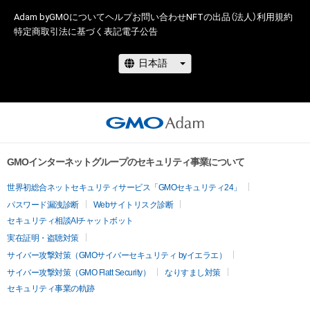
Adam byGMOについて
ヘルプ
お問い合わせ
NFTの出品（法人）
利用規約
特定商取引法に基づく表記
電子公告
GMOインターネットグループのセキュリティ事業について
世界初総合ネットセキュリティサービス「GMOセキュリティ24」
パスワード漏洩診断
Webサイトリスク診断
セキュリティ相談AIチャットボット
実在証明・盗聴対策
サイバー攻撃対策（GMOサイバーセキュリティ byイエラエ）
サイバー攻撃対策（GMO Flatt Security）
なりすまし対策
セキュリティ事業の軌跡