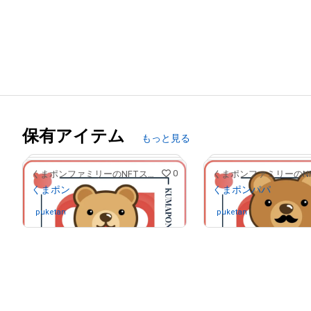
保有アイテム
もっと見る
0
くまポンファミリーのNFTストア
くまポン
くまポンパパ
puketan
さんが保有中
puketan
さんが保有中