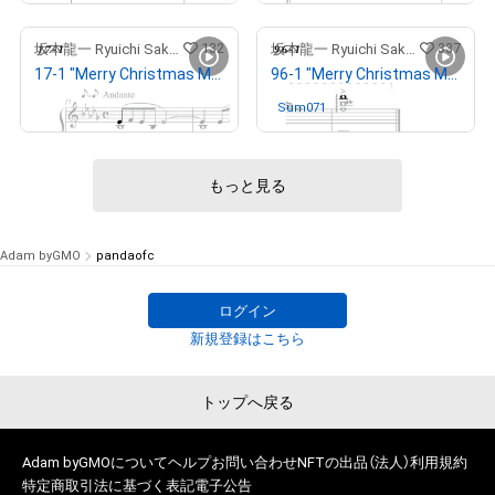
132
337
坂本龍一 Ryuichi Sakamoto
坂本龍一 Ryuichi Sakamoto
17-1 "Merry Christmas Mr. Lawrence" Ryuichi Sakamoto 坂本 龍一
96-1 "Merry Christmas Mr. Lawrence" Ryuichi Sakamoto 坂本 龍一
出庫済
Sum071
さんが保有中
もっと見る
Adam byGMO
pandaofc
ログイン
新規登録はこちら
トップへ戻る
Adam byGMOについて
ヘルプ
お問い合わせ
NFTの出品（法人）
利用規約
特定商取引法に基づく表記
電子公告