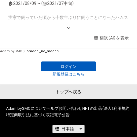
🏠2021/08/09〜（🎂2021/07中旬）

実家で飼っていた頃から十数年ぶりに飼うことになったハムス
ター、

“もっち”の成長を記録したSNSから、特に人気の高かった写真
翻訳（AI）を表示
などをNFT化できたらと思い、

アカウントを作りました。

Adam byGMO
omochi_no_mocchi
もっちの日々の様子をYoutubeなどSNSで発信しておりますの
で、

ログイン
そちらの方も温かい目で見ていただけると嬉しいです！

新規登録はこちら
・YouTube

youtube.com/channel/UCkeAmUR1rwrO3p5ewzU5gjg

トップへ戻る
Adam byGMOについて
ヘルプ
お問い合わせ
NFTの出品（法人）
利用規約
twitter.com/omono_mocchi
特定商取引法に基づく表記
電子公告
www.instagram.com/omochi_no_mocchi/