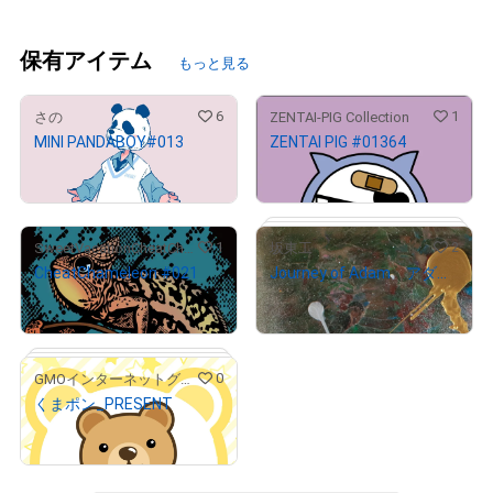
保有アイテム
もっと見る
6
1
さの
ZENTAI-PIG Collection
MINI PANDABOY#013
ZENTAI PIG #01364
¥
5,000
¥
1,000
1
2
SweetVacationCheatChameleon
坂東工
CheatChameleon #021
Journey of Adam アダムの旅 1
¥
5,000
¥
2,600
0
GMOインターネットグループ公式キャラクター「くまポン」
くまポン_PRESENT
¥
1,000
# 26/30