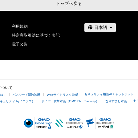
トップへ戻る
利用規約
特定商取引法に基づく表記
電子公告
について
セキュリティ相談AIチャットボット
24」
パスワード漏洩診断
Webサイトリスク診断
セ
キュリティ byイエラエ）
サイバー攻撃対策（GMO Flatt Security）
なりすまし対策