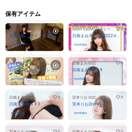
保有アイテム
0
0
「全力アピール～アダムシアター～」NFTストア
Adam byGMO日本レースクイーン大賞2022
日南まみ＿サイン付き特別画像
日南まみ RQ大賞2022オリジナルNFTトレカ
norihiko
さんが保有中
norihiko
さんが保有中
# 193/2000
0
0
「全力アピール～アダムシアター～」NFTストア
日南まみ GQC
日南まみ＿水着でマシュマロキャッチ！
日南まみ3rd ＃9
norihiko
さんが保有中
norihiko
さんが保有中
# 1254/2000
0
0
日南まみ GQC
宮本りお GQC
# 803/1000
日南まみ2nd ＃3
宮本りお2nd #1
norihiko
さんが保有中
norihiko
さんが保有中
0
0
宮本りお GQC
日南まみ GQC