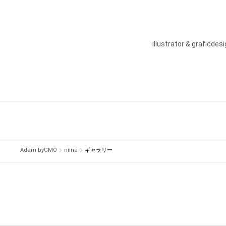
illustrator & graficdes
Adam byGMO
niina
ギャラリー