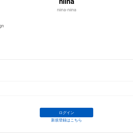
niina
niina-niina
ign
ログイン
新規登録はこちら