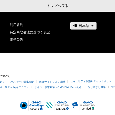
トップへ戻る
利用規約
特定商取引法に基づく表記
電子公告
について
セキュリティ相談AIチャットボット
24」
パスワード漏洩診断
Webサイトリスク診断
セ
キュリティ byイエラエ）
サイバー攻撃対策（GMO Flatt Security）
なりすまし対策