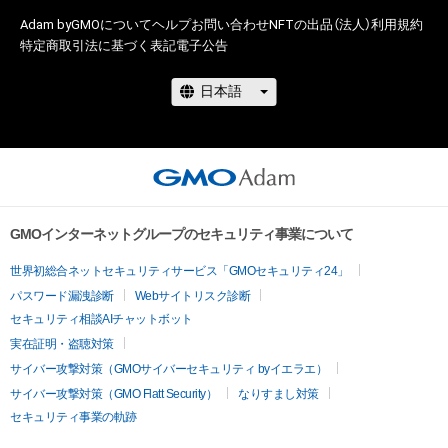
Adam byGMOについて
ヘルプ
お問い合わせ
NFTの出品（法人）
利用規約
特定商取引法に基づく表記
電子公告
GMOインターネットグループのセキュリティ事業について
世界初総合ネットセキュリティサービス「GMOセキュリティ24」
パスワード漏洩診断
Webサイトリスク診断
セキュリティ相談AIチャットボット
実在証明・盗聴対策
サイバー攻撃対策（GMOサイバーセキュリティ byイエラエ）
サイバー攻撃対策（GMO Flatt Security）
なりすまし対策
セキュリティ事業の軌跡