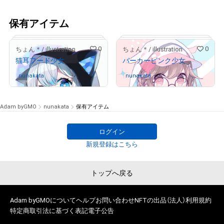
保有アイテム
0
0
ちょん＊/ illustration
ちょん＊/ illustration
猫耳フード少女
パーカーピンク少女
nunakata
さんが保有中
nunakata
さんが保有中
Adam byGMO
nunakata
保有アイテム
ログイン
# 5/7
新規登録はこちら
トップへ戻る
# 409/555
Adam byGMOについて
ヘルプ
お問い合わせ
NFTの出品（法人）
利用規約
特定商取引法に基づく表記
電子公告