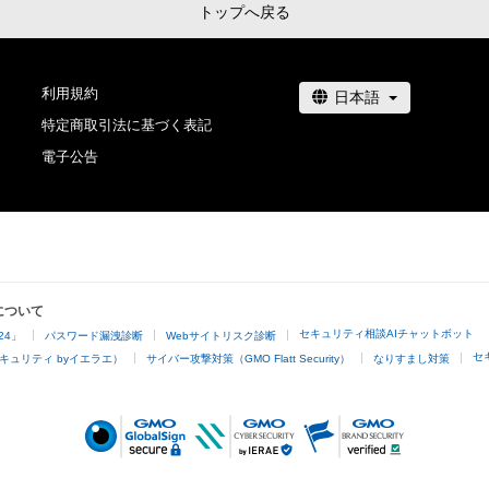
トップへ戻る
利用規約
特定商取引法に基づく表記
電子公告
について
セキュリティ相談AIチャットボット
24」
パスワード漏洩診断
Webサイトリスク診断
セ
キュリティ byイエラエ）
サイバー攻撃対策（GMO Flatt Security）
なりすまし対策