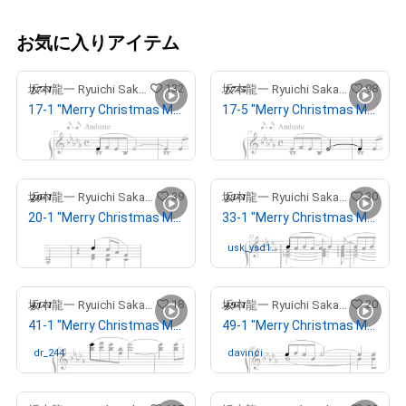
お気に入りアイテム
132
98
坂本龍一 Ryuichi Sakamoto
坂本龍一 Ryuichi Sakamoto
17-1 "Merry Christmas Mr. Lawrence" Ryuichi Sakamoto 坂本 龍一
17-5 "Merry Christmas Mr. Lawrence" Ryuichi Sakamoto 坂本 龍一
¥
3,000,000
出庫済
39
30
坂本龍一 Ryuichi Sakamoto
坂本龍一 Ryuichi Sakamoto
20-1 "Merry Christmas Mr. Lawrence" Ryuichi Sakamoto 坂本 龍一
33-1 "Merry Christmas Mr. Lawrence" Ryuichi Sakamoto 坂本 龍一
¥
77,777,777
usk_ysd10
さんが保有中
09
18
20
坂本龍一 Ryuichi Sakamoto
坂本龍一 Ryuichi Sakamoto
41-1 "Merry Christmas Mr. Lawrence" Ryuichi Sakamoto 坂本 龍一
49-1 "Merry Christmas Mr. Lawrence" Ryuichi Sakamoto 坂本 龍一
dr_244
さんが保有中
davinci
さんが保有中