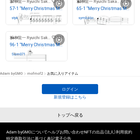
137
89
坂本龍一 Ryuichi Sakamoto
坂本龍一 Ryuichi Sakamoto
57-1 "Merry Christmas Mr. Lawrence" Ryuichi Sakamoto 坂本 龍一
65-1 "Merry Christmas Mr. Lawrence" Ryuichi Sakamoto 坂本 龍一
styk
さんが保有中
symbolic
さんが保有中
337
坂本龍一 Ryuichi Sakamoto
96-1 "Merry Christmas Mr. Lawrence" Ryuichi Sakamoto 坂本 龍一
Sum071
さんが保有中
Adam byGMO
mofmof2
お気に入りアイテム
ログイン
新規登録はこちら
トップへ戻る
Adam byGMOについて
ヘルプ
お問い合わせ
NFTの出品（法人）
利用規約
特定商取引法に基づく表記
電子公告