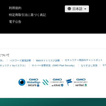
利用規約
特定商取引法に基づく表記
電子公告
について
セキュリティ相談AIチャットボット
24」
パスワード漏洩診断
Webサイトリスク診断
セ
キュリティ byイエラエ）
サイバー攻撃対策（GMO Flatt Security）
なりすまし対策