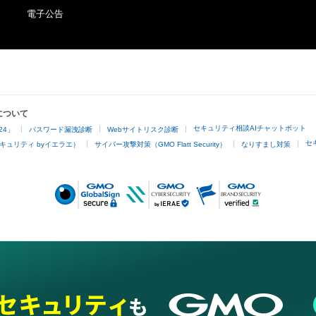
電子公告
について
セキュリティ相談AIチャットボット
24」
パスワード漏洩診断
Webサイトリスク診断
セ
キュリティ byイエラエ）
サイバー攻撃対策（GMO Flatt Security）
なりすまし対策