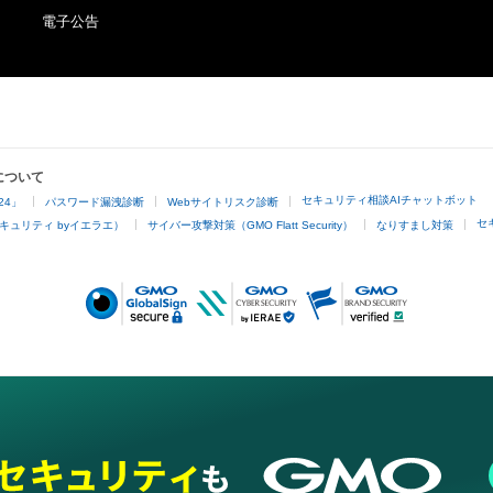
電子公告
について
セキュリティ相談AIチャットボット
24」
パスワード漏洩診断
Webサイトリスク診断
セ
キュリティ byイエラエ）
サイバー攻撃対策（GMO Flatt Security）
なりすまし対策