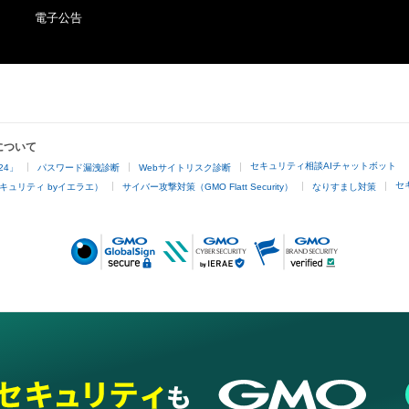
電子公告
について
セキュリティ相談AIチャットボット
24」
パスワード漏洩診断
Webサイトリスク診断
セ
キュリティ byイエラエ）
サイバー攻撃対策（GMO Flatt Security）
なりすまし対策