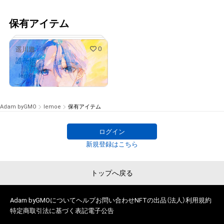
保有アイテム
0
遥川遊
誰そ彼
lemoe
さんが保有中
Adam byGMO
lemoe
保有アイテム
ログイン
# 740/1000
新規登録はこちら
トップへ戻る
Adam byGMOについて
ヘルプ
お問い合わせ
NFTの出品（法人）
利用規約
特定商取引法に基づく表記
電子公告