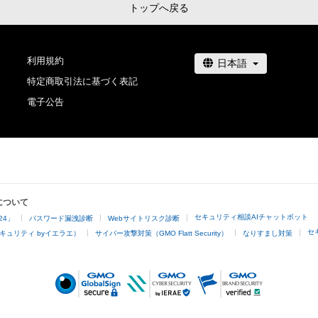
トップへ戻る
利用規約
特定商取引法に基づく表記
電子公告
について
セキュリティ相談AIチャットボット
24」
パスワード漏洩診断
Webサイトリスク診断
セ
キュリティ byイエラエ）
サイバー攻撃対策（GMO Flatt Security）
なりすまし対策