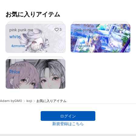
お気に入りアイテム
3
1
pink punk me
pink punk me
white
prism sky
4zmsrva
さんが保有中
nikkabran
さんが保有中
dy
2
UYUMINT
# 1/15
Phlox
¥
2,999
# 3/15
Adam byGMO
koji
お気に入りアイテム
ログイン
# 60/100
新規登録はこちら