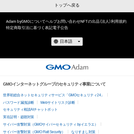
トップへ戻る
Adam byGMOについて
ヘルプ
お問い合わせ
NFTの出品（法人）
利用規約
特定商取引法に基づく表記
電子公告
GMOインターネットグループのセキュリティ事業について
世界初総合ネットセキュリティサービス「GMOセキュリティ24」
パスワード漏洩診断
Webサイトリスク診断
セキュリティ相談AIチャットボット
実在証明・盗聴対策
サイバー攻撃対策（GMOサイバーセキュリティ byイエラエ）
サイバー攻撃対策（GMO Flatt Security）
なりすまし対策