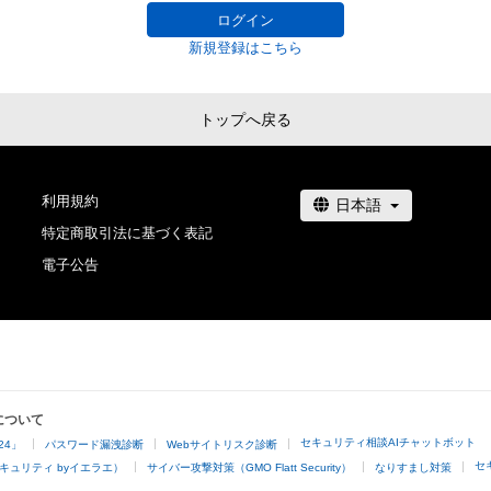
ログイン
新規登録はこちら
トップへ戻る
利用規約
特定商取引法に基づく表記
電子公告
について
セキュリティ相談AIチャットボット
24」
パスワード漏洩診断
Webサイトリスク診断
セ
キュリティ byイエラエ）
サイバー攻撃対策（GMO Flatt Security）
なりすまし対策