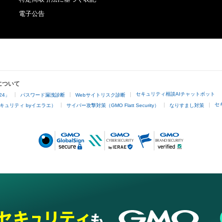
電子公告
について
セキュリティ相談AIチャットボット
24」
パスワード漏洩診断
Webサイトリスク診断
セ
キュリティ byイエラエ）
サイバー攻撃対策（GMO Flatt Security）
なりすまし対策