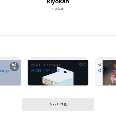
kiyokan
kiyokan
0
0
VOXEL TOY PROJECT
仮面女子
3D
 style）
VOXEL TOY #902
仮面女子 
¥
50,000
¥
50,000
もっと見る