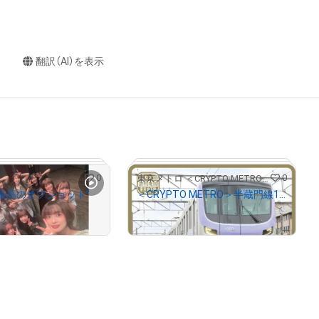
翻訳（AI）を表示
0
0
東京メトロ ＜CRYPTO METRO＞
“最高のオフショット”
＜CRYPTO METRO＞半蔵門線18000系 GIFT
¥
50,000
# 193/10000
# 20/100