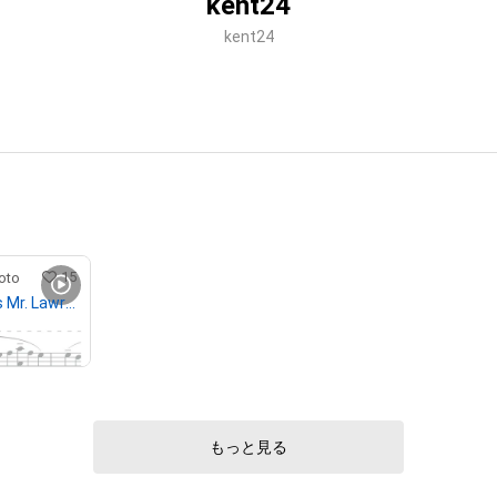
kent24
kent24
15
oto
10-1 "Merry Christmas Mr. Lawrence" Ryuichi Sakamoto 坂本 龍一
もっと見る