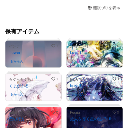
翻訳（AI）を表示
保有アイテム
1
0
パンチ
からながれ
Tower
LoveIt
おかもん
さんが保有中
おかもん
さんが保有中
1
1
もぐらもぐもぐ
logA
くまがふる
breath
# 4/4
# 2/15
おかもん
さんが保有中
おかもん
さんが保有中
2
2
onkのストア
Fesria
恋の行方
旅人を導く星の道/Path of Star
¥
100,000
# 2/3
# 1/5