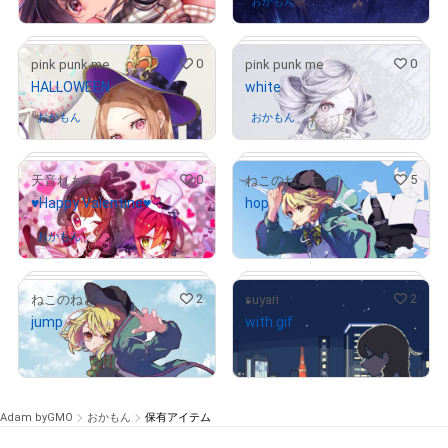
おかもん
さんが保有中
0
0
pink punk me
pink punk me
HALLOWEEN
white
# 2/5
# 1/5
おかもん
さんが保有中
おかもん
さんが保有中
0
5
天音れもん
ねこのねどこ
♥Happy Valentine♥
hop
¥
100,000
# 4/15
おかもん
さんが保有中
# 4/15
2
2
ねこのねどこ
suyari
jump
with.gif
¥
100,000
¥
100,000
# 2/20
# 4/5
Adam byGMO
おかもん
保有アイテム