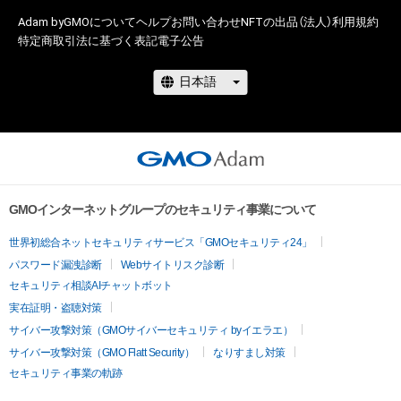
Adam byGMOについて
ヘルプ
お問い合わせ
NFTの出品（法人）
利用規約
特定商取引法に基づく表記
電子公告
GMOインターネットグループのセキュリティ事業について
世界初総合ネットセキュリティサービス「GMOセキュリティ24」
パスワード漏洩診断
Webサイトリスク診断
セキュリティ相談AIチャットボット
実在証明・盗聴対策
サイバー攻撃対策（GMOサイバーセキュリティ byイエラエ）
サイバー攻撃対策（GMO Flatt Security）
なりすまし対策
セキュリティ事業の軌跡