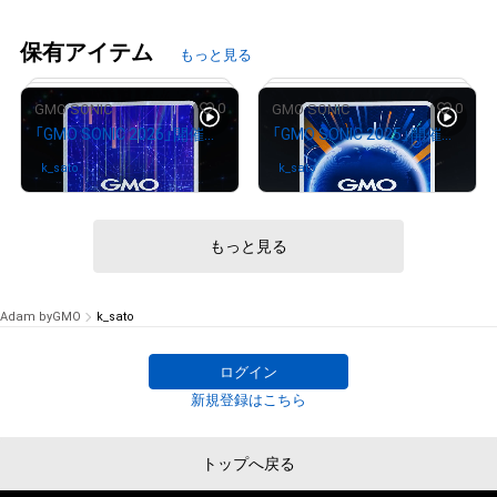
保有アイテム
もっと見る
0
0
GMO SONIC
GMO SONIC
「GMO SONIC 2026」開催記念NFT
「GMO SONIC 2025」開催記念NFT
k_sato
さんが保有中
k_sato
さんが保有中
もっと見る
# 570/675
# 20/990
Adam byGMO
k_sato
ログイン
新規登録はこちら
トップへ戻る