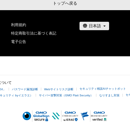
トップへ戻る
利用規約
特定商取引法に基づく表記
電子公告
について
セキュリティ相談AIチャットボット
24」
パスワード漏洩診断
Webサイトリスク診断
セ
キュリティ byイエラエ）
サイバー攻撃対策（GMO Flatt Security）
なりすまし対策