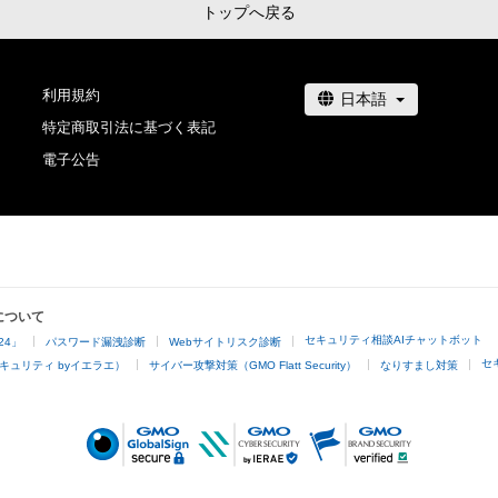
トップへ戻る
利用規約
特定商取引法に基づく表記
電子公告
について
セキュリティ相談AIチャットボット
24」
パスワード漏洩診断
Webサイトリスク診断
セ
キュリティ byイエラエ）
サイバー攻撃対策（GMO Flatt Security）
なりすまし対策