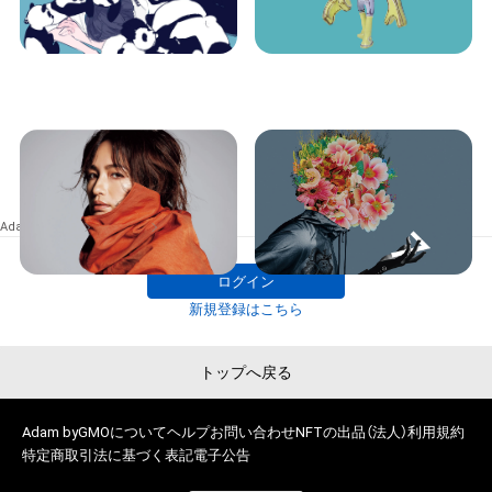
iw501001
iw501001
Mayumi Sada
Flower Head
Adam byGMO
iw501001
ギャラリー
ログイン
新規登録はこちら
トップへ戻る
Adam byGMOについて
ヘルプ
お問い合わせ
NFTの出品（法人）
利用規約
特定商取引法に基づく表記
電子公告