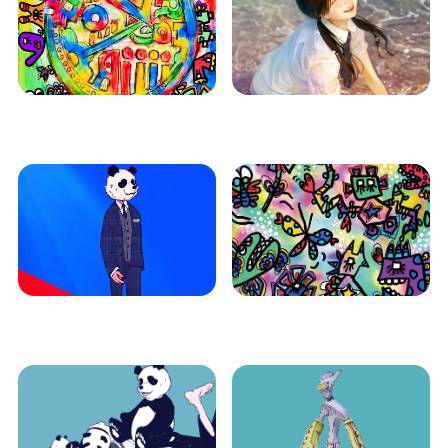
Rainbow2
Girls
iw501001
iw501001
Panda Boy
Rainbow
iw501001
iw501001
Panda Boys
Garbage Heads