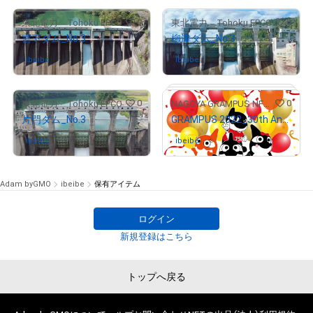
0
0
東北電力 Tohoku EPCO
東北電力 Tohoku EPCO
宮下ダム_No.3
柳津ダム_No.3
ibeibe
さんが保有中
ibeibe
さんが保有中
0
0
東北電力 Tohoku EPCO
NAGOYA GRAMPUS NFT COLLECTION
片門ダム_No.3
GRAMPUS 2022_30th Anniversary
ibeibe
さんが保有中
ibeibe
さんが保有中
Adam byGMO
ibeibe
保有アイテム
ログイン
# 14535/29970
新規登録はこちら
トップへ戻る