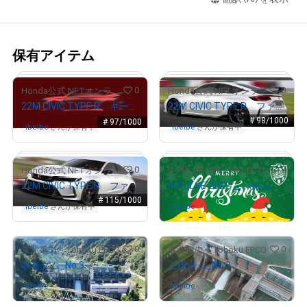
保有アイテム
0
0
Honda公式 NFTオンラインショップ
Honda公式 NFTオンラインショップ
22M CIVIC TYPE R キースケッチ
22M CIVIC TYPE R ファイナルスケッチ2
# 98/1000
# 97/1000
ibeibe
さんが保有中
ibeibe
さんが保有中
0
0
Honda公式 NFTオンラインショップ
S-PULSE NFT COLLECTION 『パルコレ』
22M CIVIC TYPE R ファイナルスケッチ1
S-PULSE 2022 こパルちゃんサンタ
# 115/1000
ibeibe
さんが保有中
ibeibe
さんが保有中
0
0
東北電力 Tohoku EPCO
東北電力 Tohoku EPCO
本名ダム_No.3
上田ダム_No.3
# 2812/5000
ibeibe
さんが保有中
ibeibe
さんが保有中