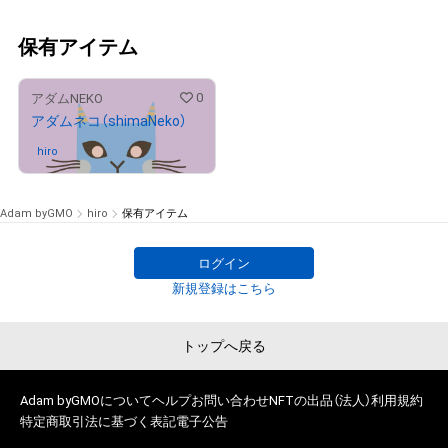
保有アイテム
0
アダムNEKO
アダムネコ（shimaNeko）
hiro
さんが保有中
Adam byGMO
hiro
保有アイテム
ログイン
新規登録はこちら
トップへ戻る
Adam byGMOについて
ヘルプ
お問い合わせ
NFTの出品（法人）
利用規約
特定商取引法に基づく表記
電子公告