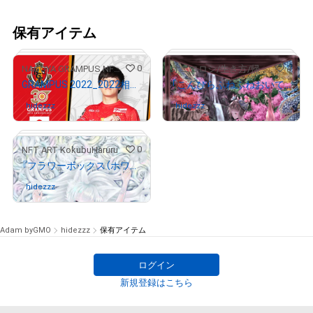
保有アイテム
0
4
NAGOYA GRAMPUS NFT COLLECTION
オニコロシ/生き方/帰り路
GRAMPUS 2022_2022相馬勇紀選手選出記念
「こんぴらふねふねおいてにほかけてしゅらしゅしゅしゅ」
hidezzz
さんが保有中
hidezzz
さんが保有中
0
NFT ART KokubuHaruru
『フラワーボックス（ホワイト）』
# 672/758
# 8/20
hidezzz
さんが保有中
Adam byGMO
hidezzz
保有アイテム
ログイン
新規登録はこちら