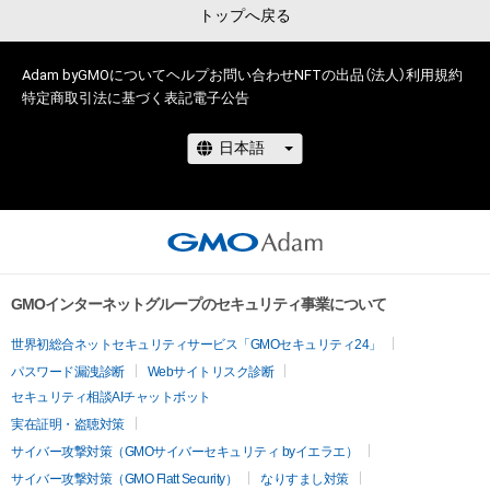
トップへ戻る
# 23/100
Adam byGMOについて
ヘルプ
お問い合わせ
NFTの出品（法人）
利用規約
特定商取引法に基づく表記
電子公告
GMOインターネットグループのセキュリティ事業について
世界初総合ネットセキュリティサービス「GMOセキュリティ24」
パスワード漏洩診断
Webサイトリスク診断
セキュリティ相談AIチャットボット
実在証明・盗聴対策
サイバー攻撃対策（GMOサイバーセキュリティ byイエラエ）
サイバー攻撃対策（GMO Flatt Security）
なりすまし対策