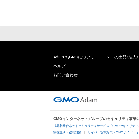
# 15/500
Adam byGMOについて
NFTの出品（法人）
ヘルプ
お問い合わせ
GMOインターネットグループのセキュリティ事業
世界初総合ネットセキュリティサービス「GMOセキュリティ
実在証明・盗聴対策
サイバー攻撃対策（GMOサイバーセ