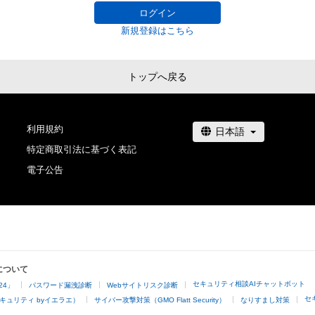
ログイン
新規登録はこちら
トップへ戻る
利用規約
特定商取引法に基づく表記
電子公告
について
セキュリティ相談AIチャットボット
24」
パスワード漏洩診断
Webサイトリスク診断
セ
キュリティ byイエラエ）
サイバー攻撃対策（GMO Flatt Security）
なりすまし対策