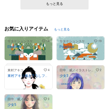
もっと見る
お気に入りアイテム
もっと見る
14
19
サタケシュンスケ
サタケシュンスケ
Elephant
Polarbear
¥
80,000
inoue516
さんが保有中
4
2
東村アキコ
田中 威／イラストレーター
東村アキコ描き下ろしフルカラーイラスト（そこに佇む）
少女3
¥
50,000
usausa
さんが保有中
3
田中 威／イラストレーター
少女5