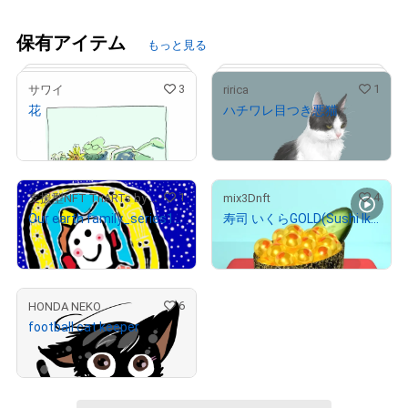
保有アイテム
もっと見る
3
1
サワイ
ririca
花
ハチワレ目つき悪猫
¥
30,000
¥
30,000
1
4
支援型NFT TriARTs by SocialCompass
mix3Dnft
Our earth family_series1-4/10
寿司 いくらGOLD(Sushi IkuraGOLD) mix発売開始記念3DCGアニメーション
¥
100,000
¥
50,000
# 1/100
# 1/10
6
HONDA NEKO
football cat keeper
¥
100,000