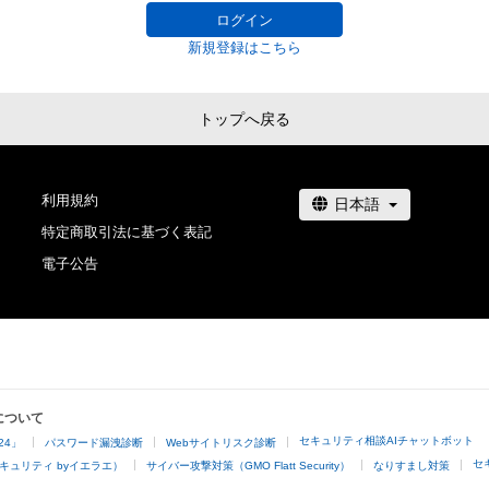
ログイン
新規登録はこちら
トップへ戻る
利用規約
特定商取引法に基づく表記
電子公告
について
セキュリティ相談AIチャットボット
24」
パスワード漏洩診断
Webサイトリスク診断
セ
キュリティ byイエラエ）
サイバー攻撃対策（GMO Flatt Security）
なりすまし対策