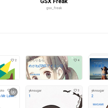
GSX Freak
gsx_freak
2
4
ちろりるら
めがね(SNSアイコン1)
usausa
さんが保有中
happy_ryo
337
3
oto
yknsugar
yknsugar
96-1 "Merry Christmas Mr. Lawrence" Ryuichi Sakamoto 坂本 龍一
1
2
¥
15,000
MASAMI
さ