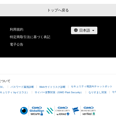
トップへ戻る
利用規約
特定商取引法に基づく表記
電子公告
について
セキュリティ相談AIチャットボット
24」
パスワード漏洩診断
Webサイトリスク診断
セ
キュリティ byイエラエ）
サイバー攻撃対策（GMO Flatt Security）
なりすまし対策