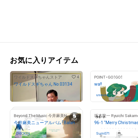
お気に入りアイテム
4
ワイルドスギちゃんストア
POINT・GO！GO！
ワイルドスギちゃん No.03134
wa!!
¥
3,000
usausa
さんが保有中
6
Beyond The Music 今井麻美NFTストア
坂本龍一 Ryuichi Sakam
PDF
今井麻美ニューアルバム「Balancing Journey」のCDデジタルブックレットNFT（Blu-ray付き盤）
CHICKEN
さんが保有中
Sum071
さんが保有中