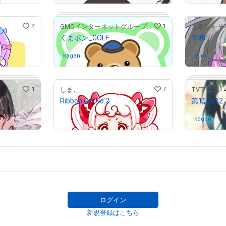
4
1
GMOインターネットグループ公式キャラクター「くまポン」
まるちゃそ
くまポン_GOLF
平和
kagan
さんが保有中
kuro
さんが
1
7
しまこ
Ribbon Girl No.2
¥
2,000
kagan
さん
# 211/300
# 1/100
ログイン
新規登録はこちら