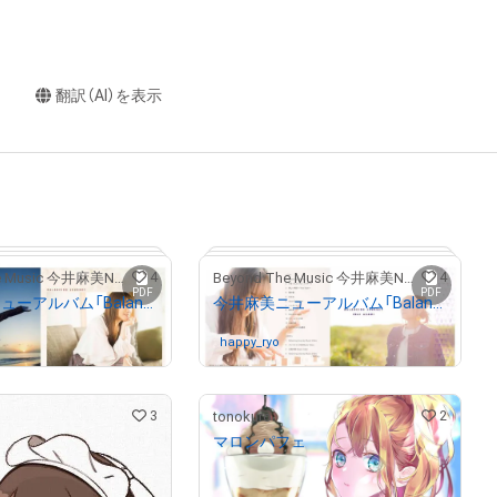
翻訳（AI）を表示
4
4
Beyond The Music 今井麻美NFTストア
Beyond The Music 今井麻美NFTストア
PDF
PDF
今井麻美ニューアルバム「Balancing Journey」のCDデジタルブックレットNFT（通常盤）
今井麻美ニューアルバム「Balancing Journey」のCDデジタルブックレットNFT（DVD付き版）
さんが保有中
happy_ryo
さんが保有中
# 1/100
# 1/100
3
2
tonokuro
マロンパフェ
¥
5,000
んが保有中