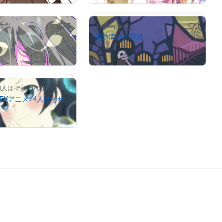
5
1
本舗
Triflespace
廃遊園地の死神
保有中
販売期間外
1
TVアニメ『4人はそれぞれウソをつく』公式
第1話 012 TVアニメ『4人はそれぞれウソをつく』
が保有中
# 1/20
# 2/10