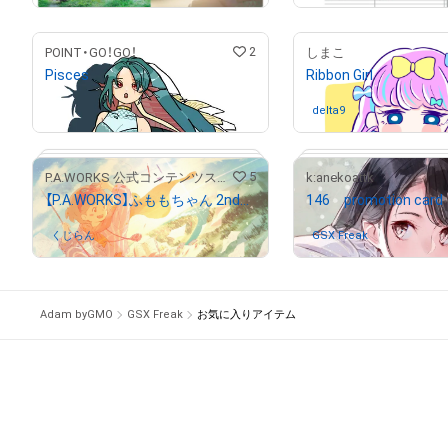
# 1/100
2
POINT・GO！GO！
しまこ
Pisces
Ribbon Girl
¥
4,000
delta9
さんが保有中
5
P.A.WORKS 公式コンテンツストア
k:anekoattk
【P.A.WORKS】ふももちゃん 2ndアニバーサリーイラスト
146 promotion card
くじらん
さんが保有中
GSX Freak
さんが保有中
# 197/300
Adam byGMO
GSX Freak
お気に入りアイテム