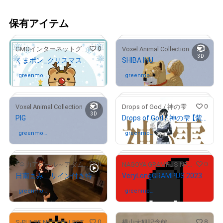
保有アイテム
0
0
GMOインターネットグループ公式キャラクター「くまポン」
Voxel Animal Collection
3D
くまポン_クリスマス
SHIBA INU
greenmod
さんが保有中
greenmod
さんが保有中
e108
e108
0
0
Voxel Animal Collection
Drops of God / 神の雫
3D
PIG
Drops of God / 神の雫 【紫野原 みやび】
# 31/300
# 296/300
greenmod
さんが保有中
greenmod
さんが保有中
e108
e108
0
0
「全力アピール～アダムシアター～」NFTストア
NAGOYA GRAMPUS NFT COLLECTION
日南まみ＿サイン付き特別画像
VeryLongGRAMPUS 2023
# 99/100
# 178/200
greenmod
さんが保有中
greenmod
さんが保有中
e108
e108
# 1565/2000
0
8
S-PULSE NFT COLLECTION 『パルコレ』
横山大観記念館