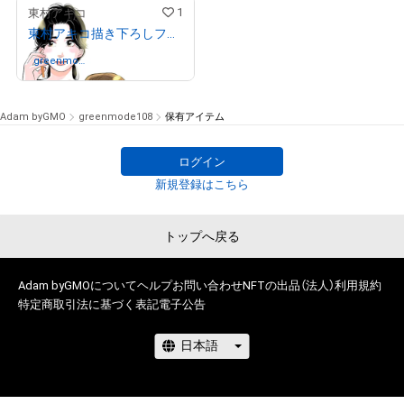
1
東村アキコ
東村アキコ描き下ろしフルカラーイラスト+レイヤー分けデータ付き （ディスタンス）
greenmod
さんが保有中
e108
# 10/30
Adam byGMO
greenmode108
保有アイテム
ログイン
# 19/20
新規登録はこちら
トップへ戻る
Adam byGMOについて
ヘルプ
お問い合わせ
NFTの出品（法人）
利用規約
特定商取引法に基づく表記
電子公告