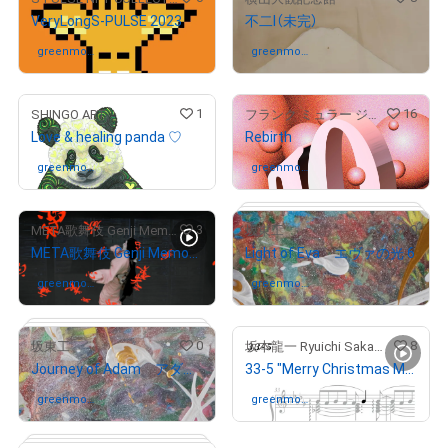
VeryLongS-PULSE 2023
不二Ⅰ（未完）
# 7480/12000
greenmod
さんが保有中
greenmod
さんが保有中
e108
e108
1
16
SHINGO ART
フランク ミュラー ジャパン 30th
Love & healing panda ♡
Rebirth
# 5567/12000
greenmod
さんが保有中
greenmod
さんが保有中
e108
e108
3
0
META歌舞伎 Genji Memories
坂東工
META歌舞伎 Genji Memories #12
Light of Eva エヴァの光 6
greenmod
さんが保有中
greenmod
さんが保有中
e108
e108
0
8
坂東工
坂本龍一 Ryuichi Sakamoto
Journey of Adam アダムの旅 6
33-5 "Merry Christmas Mr. Lawrence" Ryuichi Sakamoto 坂本 龍一
greenmod
さんが保有中
greenmod
さんが保有中
e108
e108
# 30/30