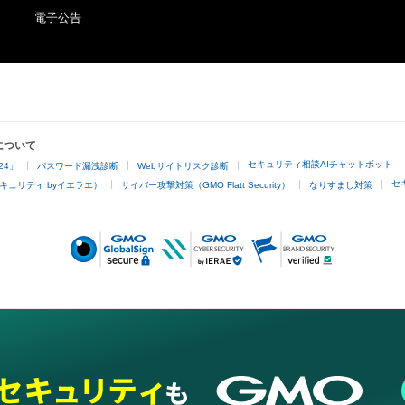
電子公告
について
セキュリティ相談AIチャットボット
24」
パスワード漏洩診断
Webサイトリスク診断
セ
キュリティ byイエラエ）
サイバー攻撃対策（GMO Flatt Security）
なりすまし対策