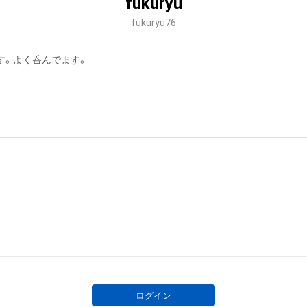
fukuryu
fukuryu76
す。よく呑んでます。
ログイン