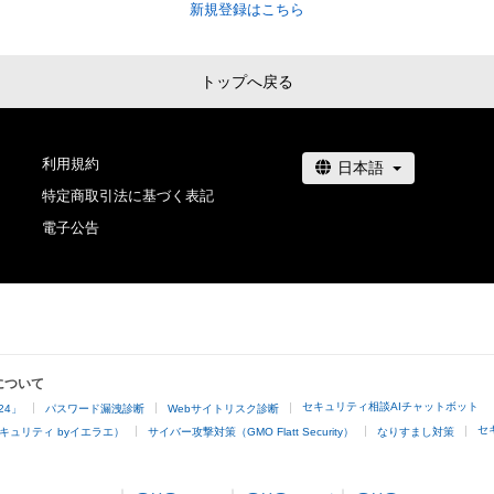
新規登録はこちら
トップへ戻る
利用規約
特定商取引法に基づく表記
電子公告
について
セキュリティ相談AIチャットボット
24」
パスワード漏洩診断
Webサイトリスク診断
セ
キュリティ byイエラエ）
サイバー攻撃対策（GMO Flatt Security）
なりすまし対策