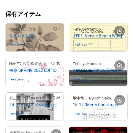
保有アイテム
3
14
横山大観記念館
Tetsuya Komuro
午下りⅠ（未完）
JT01 [Venice Beach Walk]
eve_eve
さんが保有中
eve_eve
さんが保有中
10
5
NAKED, INC. 株式会社ネイキッド
Tetsuya Komuro
桜彩 SPRING 2022 EDITION01
Add Stem Gift by Tetsuya Komuro ［for Stem4：Strings & Harp］
eve_eve
さんが保有中
eve_eve
さんが保有中
36
2
村上龍 Ryu Murakami
坂本龍一 Ryuichi Sakamoto
『キクとハシ、その後。』村上龍 "Kiku and Hashi〜The Sequel of Coin Locker Babies〜" Ryu Murakami
15-12 "Merry Christmas Mr. Lawrence" Ryuichi Sakamoto 坂本 龍一
eve_eve
さんが保有中
eve_eve
さんが保有中
4
9
坂本龍一 Ryuichi Sakamoto
Yasumichi Morita