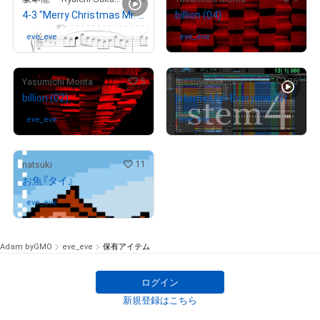
4-3 "Merry Christmas Mr. Lawrence" Ryuichi Sakamoto 坂本 龍一
billion (04)
eve_eve
さんが保有中
eve_eve
さんが保有中
5
26
Yasumichi Morita
Tetsuya Komuro
billion (02)
Internet for Everyone［Stem4：Strings & Harp］
eve_eve
さんが保有中
eve_eve
さんが保有中
11
natsuki
お魚『タイ』
eve_eve
さんが保有中
Adam byGMO
eve_eve
保有アイテム
ログイン
新規登録はこちら