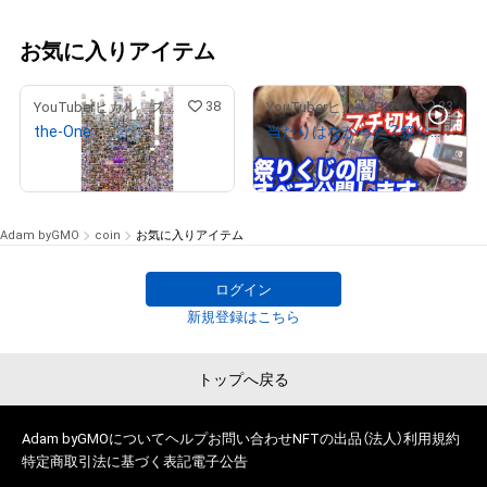
お気に入りアイテム
38
33
YouTuberヒカル スペシャルコンテンツストア
YouTuberヒカル スペシャルコンテンツストア
the-One
当たりはなかった？祭りくじで悪事を働く一部始終をban覚悟で完全公開します
¥
9,900,000
¥
12,000,000
Adam byGMO
coin
お気に入りアイテム
ログイン
新規登録はこちら
トップへ戻る
Adam byGMOについて
ヘルプ
お問い合わせ
NFTの出品（法人）
利用規約
特定商取引法に基づく表記
電子公告