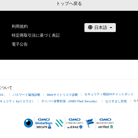
トップへ戻る
利用規約
特定商取引法に基づく表記
電子公告
について
セキュリティ相談AIチャットボット
24」
パスワード漏洩診断
Webサイトリスク診断
セ
キュリティ byイエラエ）
サイバー攻撃対策（GMO Flatt Security）
なりすまし対策