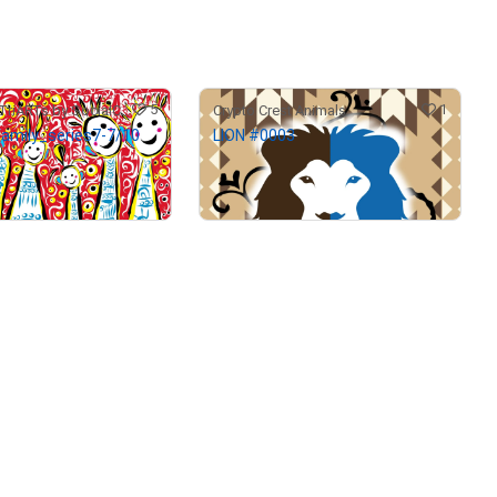
5
1
支援型NFT TriARTs by SocialCompass
Crypto Crest Animals
family_series7-7/10
LION #0003
¥
5,000
売出し（初回販売）