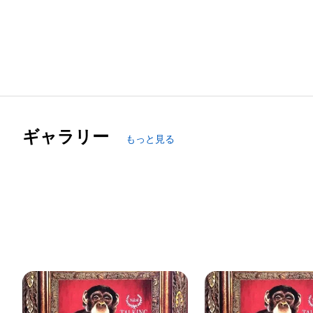
ギャラリー
もっと見る
captainp0202
captainp0202
HIP HOP Naikaku & Collection
Marine Creatures