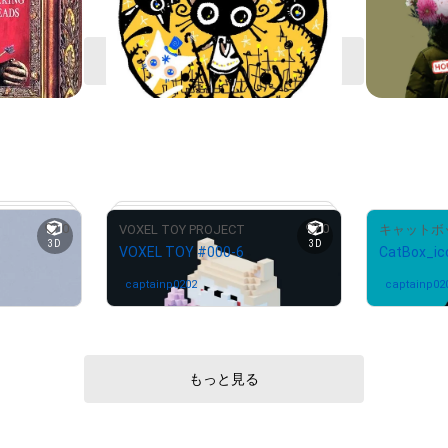
もっと見る
0
0
VOXEL TOY PROJECT
キャットボッ
3D
3D
VOXEL TOY #000-6
CatBox_i
中
captainp0202
さんが保有中
captainp02
もっと見る
# 964/1000
# 139/428