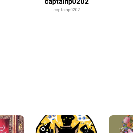
captainp0202
captainp0202
captainp0202
captainp0202
cat collection
Crypto Flowe