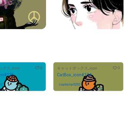
0
0
クス_icon
キャットボックス_icon
con#135
CatBox_icon#134
02
さんが保有中
captainp0202
さんが保有中