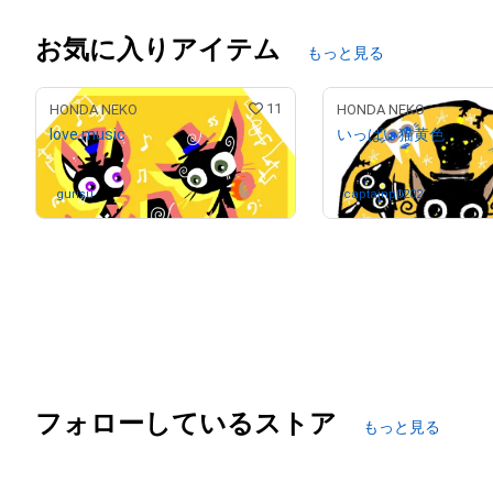
お気に入りアイテム
もっと見る
11
HONDA NEKO
HONDA NEKO
love music
いっぱい猫黄色
gurisu
さんが保有中
captainp0202
さんが保有
フォローしているストア
もっと見る