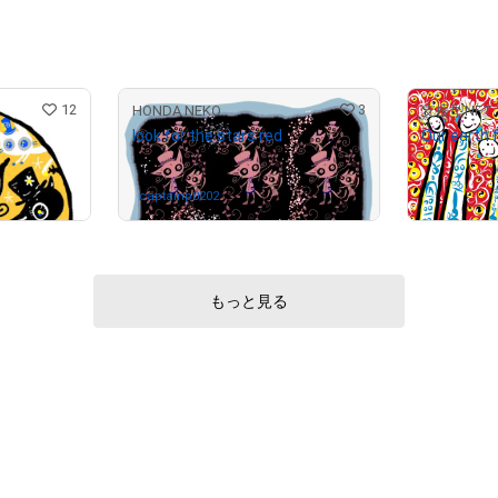
12
3
HONDA NEKO
look for the stars red
Our earth 
¥
20,000
中
captainp0202
さんが保有中
もっと見る