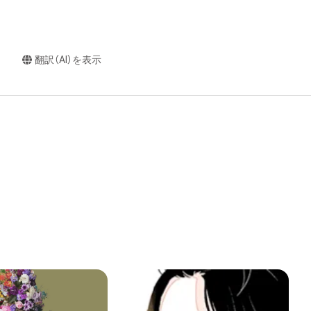
翻訳（AI）を表示
captainp0202
r Head collection
manga anime collection