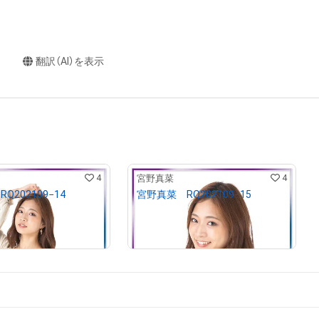
翻訳（AI）を表示
4
4
宮野真菜
Q202109−14
宮野真菜 RQ202109−15
¥
10,000
売出し（初回販売）
売出し（初回販売）