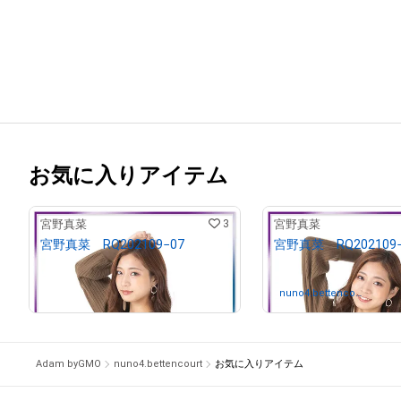
お気に入りアイテム
3
宮野真菜
宮野真菜
宮野真菜 RQ202109−07
宮野真菜 RQ202109−
¥
10,000
売出し（初回販売）
nuno4.bettencour
さんが
t
Adam byGMO
nuno4.bettencourt
お気に入りアイテム