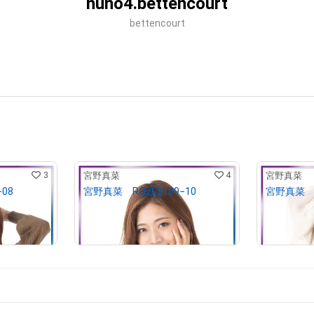
nuno4.bettencourt
bettencourt
3
4
宮野真菜
宮野真菜
08
宮野真菜 RQ202109−10
宮野真菜 R
¥
10,000
¥
10,000
保有中
売出し（初回販売）