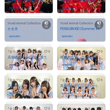
C;ON/メンバー全員のサイン入り写真②
C;ON/メンバー全員のサイン入り写真①
# 1770/2000
ayasaku
さんが保有中
ayasaku
さんが保有中
# 1075/2000
# 1091/2000
0
0
Voxel Animal Collection
Voxel Animal Collection
3D
3D
かき氷
PENGUIN KID（Summer style）
ayasaku
さんが保有中
ayasaku
さんが保有中
0
0
「全力アピール～アダムシアター～」NFTストア
「全力アピール～アダムシアター～」NFTストア
高嶺のなでしこ/モノ当てクイズに挑戦したメンバー全員のサイン入り写真
高嶺のなでしこ /催眠術を体験！メンバー全員のサイン入り写真
# 37/100
# 4/20
ayasaku
さんが保有中
ayasaku
さんが保有中
# 1452/2000
# 1549/2000
0
0
「全力アピール～アダムシアター～」NFTストア
「全力アピール～アダムシアター～」NFTストア
高嶺のなでしこ/メンバー全員のサイン入り写真②
高嶺のなでしこ /メンバー全員のサイン入り写真①
ayasaku
さんが保有中
ayasaku
さんが保有中
# 159/2000
0
0
「全力アピール～アダムシアター～」NFTストア
「全力アピール～アダムシアター～」NFTストア