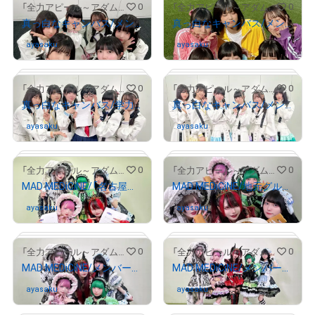
0
0
「全力アピール～アダムシアター～」NFTストア
「全力アピール～アダムシアター～」NFTストア
真っ白なキャンバス/メンバー全員のサイン入り写真②
真っ白なキャンバス/メンバー全員のサイン入り“キス顔”写真
ayasaku
さんが保有中
ayasaku
さんが保有中
# 152/2000
# 1479/2000
0
0
「全力アピール～アダムシアター～」NFTストア
「全力アピール～アダムシアター～」NFTストア
真っ白なキャンバス/学力テストをうけたメンバー全員のサイン入り写真
真っ白なキャンバス/メンバー全員のサイン入り写真①
ayasaku
さんが保有中
ayasaku
さんが保有中
# 1096/2000
# 1251/2000
0
0
「全力アピール～アダムシアター～」NFTストア
「全力アピール～アダムシアター～」NFTストア
MAD MEDiCiNE/「名古屋なんでもクイズ」に挑戦したメンバー全員のサイン入り写真
MAD MEDiCiNE/地元グルメを紹介したメンバー全員のサイン入り写真
ayasaku
さんが保有中
ayasaku
さんが保有中
# 312/2000
# 1383/2000
0
0
「全力アピール～アダムシアター～」NFTストア
「全力アピール～アダムシアター～」NFTストア
MAD MEDiCiNE/メンバー全員のサイン入り写真②
MAD MEDiCiNE/メンバー全員のサイン入り写真①
ayasaku
さんが保有中
ayasaku
さんが保有中