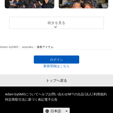
ayasaku
さんが保有中
ayasaku
さんが保有中
# 1750/2000
# 981/2000
続きを見る
Adam byGMO
ayasaku
保有アイテム
ログイン
新規登録はこちら
トップへ戻る
Adam byGMOについて
ヘルプ
お問い合わせ
NFTの出品（法人）
利用規約
特定商取引法に基づく表記
電子公告