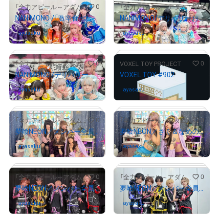
# 1589/2000
# 1212/2000
0
0
「全力アピール～アダムシアター～」NFTストア
「全力アピール～アダムシアター～」NFTストア
NANIMONO /「激辛食べた人当てクイズ」に挑戦したメンバー全員のサイン入り写真
NANIMONO/デリバリーお化け屋敷「絶叫救急車」体験後のメンバー全員のサイン入り写真②
ayasaku
さんが保有中
ayasaku
さんが保有中
# 1530/2000
# 1241/2000
0
0
「全力アピール～アダムシアター～」NFTストア
VOXEL TOY PROJECT
NANIMONO /デリバリーお化け屋敷「絶叫救急車」体験後のメンバー全員のサイン入り写真①
VOXEL TOY #902
ayasaku
さんが保有中
ayasaku
さんが保有中
# 115/2000
0
0
「全力アピール～アダムシアター～」NFTストア
「全力アピール～アダムシアター～」NFTストア
夢喰NEON／メンバー全員のサイン入り“女装”写真
夢喰NEON／さく＆なめのサイン入り“女装”写真
# 59/333
ayasaku
さんが保有中
ayasaku
さんが保有中
# 1469/2000
# 261/2000
0
0
「全力アピール～アダムシアター～」NFTストア
「全力アピール～アダムシアター～」NFTストア
夢喰NEON／メンバー全員のサイン入り写真②
夢喰NEON／メンバー全員のサイン入り写真①
ayasaku
さんが保有中
ayasaku
さんが保有中