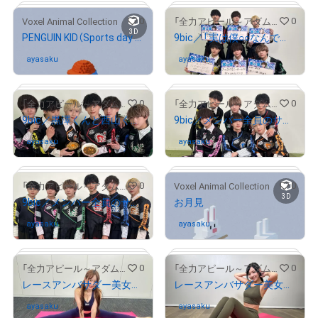
# 1105/2000
# 1015/2000
0
0
Voxel Animal Collection
「全力アピール～アダムシアター～」NFTストア
3D
PENGUIN KID（Sports day style）
9bic／「実は僕○○なんです」を紹介したメンバー全員のサイン入り写真
ayasaku
さんが保有中
ayasaku
さんが保有中
# 1608/2000
0
0
「全力アピール～アダムシアター～」NFTストア
「全力アピール～アダムシアター～」NFTストア
9bic／黒澤くんと西山くんがオススメ料理を紹介！メンバー全員のサイン入り写真
9bic／メンバー全員のサイン入り写真②
# 50/100
ayasaku
さんが保有中
ayasaku
さんが保有中
# 1813/2000
# 1549/2000
0
0
「全力アピール～アダムシアター～」NFTストア
Voxel Animal Collection
3D
9bic／メンバー全員のサイン入り写真①
お月見
ayasaku
さんが保有中
ayasaku
さんが保有中
# 184/2000
0
0
「全力アピール～アダムシアター～」NFTストア
「全力アピール～アダムシアター～」NFTストア
レースアンバサダー美女を厳選紹介！/平野由佳
レースアンバサダー美女を厳選紹介！/水城かおり
# 21/50
ayasaku
さんが保有中
ayasaku
さんが保有中