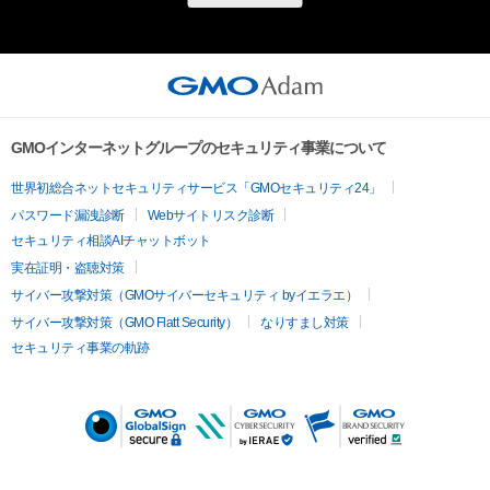
GMOインターネットグループのセキュリティ事業について
世界初総合ネットセキュリティサービス「GMOセキュリティ24」
パスワード漏洩診断
Webサイトリスク診断
セキュリティ相談AIチャットボット
実在証明・盗聴対策
サイバー攻撃対策（GMOサイバーセキュリティ byイエラエ）
サイバー攻撃対策（GMO Flatt Security）
なりすまし対策
セキュリティ事業の軌跡