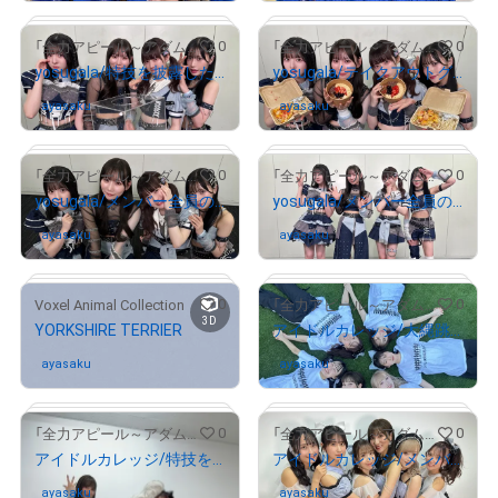
# 1147/2000
# 1158/2000
0
0
「全力アピール～アダムシアター～」NFTストア
「全力アピール～アダムシアター～」NFTストア
yosugala/特技を披露した未白ちあとメンバー全員のサイン入り写真
yosugala/テイクアウトグルメを紹介したメンバー全員のサイン入り写真
ayasaku
さんが保有中
ayasaku
さんが保有中
# 1392/2000
# 202/2000
0
0
「全力アピール～アダムシアター～」NFTストア
「全力アピール～アダムシアター～」NFTストア
yosugala/メンバー全員のサイン入り写真②
yosugala/メンバー全員のサイン入り写真①
ayasaku
さんが保有中
ayasaku
さんが保有中
# 1226/2000
# 695/2000
0
0
Voxel Animal Collection
「全力アピール～アダムシアター～」NFTストア
3D
YORKSHIRE TERRIER
アイドルカレッジ/大縄跳びに挑戦したメンバー6人のサイン入り写真
ayasaku
さんが保有中
ayasaku
さんが保有中
# 1964/2000
0
0
「全力アピール～アダムシアター～」NFTストア
「全力アピール～アダムシアター～」NFTストア
アイドルカレッジ/特技を披露したメンバー3人のサイン入り写真
アイドルカレッジ/メンバー6人のサイン入り写真②
# 520/1000
ayasaku
さんが保有中
ayasaku
さんが保有中