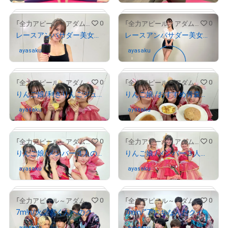
# 1687/2000
# 911/2000
0
0
「全力アピール～アダムシアター～」NFTストア
「全力アピール～アダムシアター～」NFTストア
レースアンバサダー美女を厳選紹介！/夏実晴香
レースアンバサダー美女を厳選紹介！/倉町はんな
ayasaku
さんが保有中
ayasaku
さんが保有中
# 969/2000
# 1097/2000
0
0
「全力アピール～アダムシアター～」NFTストア
「全力アピール～アダムシアター～」NFTストア
りんご娘/利きりんごジュースに挑戦したメンバー３人のサイン入り写真
りんご娘 /おすすめ青森ソウルフードを紹介したメンバー３人のサイン入り写真
ayasaku
さんが保有中
ayasaku
さんが保有中
# 306/2000
# 678/2000
0
0
「全力アピール～アダムシアター～」NFTストア
「全力アピール～アダムシアター～」NFTストア
りんご娘/メンバー３人のサイン入り写真②
りんご娘 /メンバー３人のサイン入り写真①
ayasaku
さんが保有中
ayasaku
さんが保有中
# 392/2000
# 1200/2000
0
0
「全力アピール～アダムシアター～」NFTストア
「全力アピール～アダムシアター～」NFTストア
7m!n/火ノ宮くんへのクレーム勃発？！メンバー全員のサイン入り写真
7m!n/“7”にちなんだクイズに挑戦！メンバー全員のサイン入り写真
ayasaku
さんが保有中
ayasaku
さんが保有中