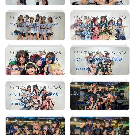
# 967/2000
0
0
「全力アピール～アダムシアター～」NFTストア
「全力アピール～アダムシアター～」NFTストア
アイドルカレッジ/メンバー6人のサイン入り写真①
バンドじゃないもん！MAXX NAKAYOSHI /メンバー全員のサイン入り写真②
ayasaku
さんが保有中
ayasaku
さんが保有中
# 920/2000
# 133/2000
0
0
「全力アピール～アダムシアター～」NFTストア
「全力アピール～アダムシアター～」NFTストア
バンドじゃないもん！MAXX NAKAYOSHI /二人羽織対決後のメンバー全員のサイン入り写真
バンドじゃないもん！MAXX NAKAYOSHI /“以心伝心”にちなんだポーズで、メンバー全員のサイン入り写真
# 526/2000
ayasaku
さんが保有中
ayasaku
さんが保有中
# 1755/2000
# 352/2000
0
0
「全力アピール～アダムシアター～」NFTストア
「全力アピール～アダムシアター～」NFTストア
バンドじゃないもん！MAXX NAKAYOSHI /メンバー全員のサイン入り写真①
ステミレイツ／メドレーを披露したメンバー全員のサイン入り写真
ayasaku
さんが保有中
ayasaku
さんが保有中
# 1587/2000
# 1253/2000
0
0
「全力アピール～アダムシアター～」NFTストア
「全力アピール～アダムシアター～」NFTストア
ステミレイツ／プライベートを暴露された輝星とメンバー全員のサイン入り写真
ステミレイツ／メンバー全員のサイン入り写真②