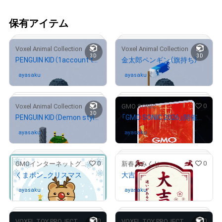
保有アイテム
0
0
Voxel Animal Collection
Voxel Animal Collection
3D
3D
PENGUIN KID（1account typeA）
金太郎ペンギン（旗持ち）
ayasaku
さんが保有中
ayasaku
さんが保有中
0
0
Voxel Animal Collection
GMO SONIC
3D
PENGUIN KID（Demon style）
「GMO SONIC 2026」開催記念NFT
# 1048/3333
# 174/200
ayasaku
さんが保有中
ayasaku
さんが保有中
0
0
GMOインターネットグループ公式キャラクター「くまポン」
新春おみくじ
くまポン_クリスマス
大吉
# 19/100
# 259/675
ayasaku
さんが保有中
ayasaku
さんが保有中
0
0
VOXEL TOY PROJECT
VOXEL TOY PROJECT