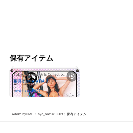
保有アイテム
12
Tokyo Gravure Girls Collections
葉月あや ★★RA-1
aya_hazuki0609
さんが保有中
Adam byGMO
aya_hazuki0609
保有アイテム