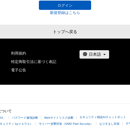
ログイン
新規登録はこちら
トップへ戻る
利用規約
特定商取引法に基づく表記
電子公告
について
セキュリティ相談AIチャットボット
24」
パスワード漏洩診断
Webサイトリスク診断
セ
キュリティ byイエラエ）
サイバー攻撃対策（GMO Flatt Security）
なりすまし対策