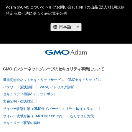
Adam byGMOについて
ヘルプ
お問い合わせ
NFTの出品（法人）
利用規約
特定商取引法に基づく表記
電子公告
GMOインターネットグループのセキュリティ事業について
世界初総合ネットセキュリティサービス「GMOセキュリティ24」
パスワード漏洩診断
Webサイトリスク診断
セキュリティ相談AIチャットボット
実在証明・盗聴対策
サイバー攻撃対策（GMOサイバーセキュリティ byイエラエ）
サイバー攻撃対策（GMO Flatt Security）
なりすまし対策
セキュリティ事業の軌跡