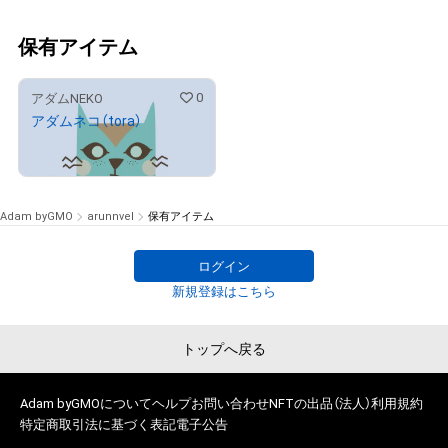
保有アイテム
0
アダムNEKO
アダムネコ（tora）
¥
500
Adam byGMO
arunnvel
保有アイテム
ログイン
新規登録はこちら
トップへ戻る
Adam byGMOについて
ヘルプ
お問い合わせ
NFTの出品（法人）
利用規約
特定商取引法に基づく表記
電子公告