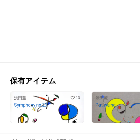
保有アイテム
13
渋田薫
渋田薫
Symphony no.29
Pat waing
¥
200,000
¥
150,000