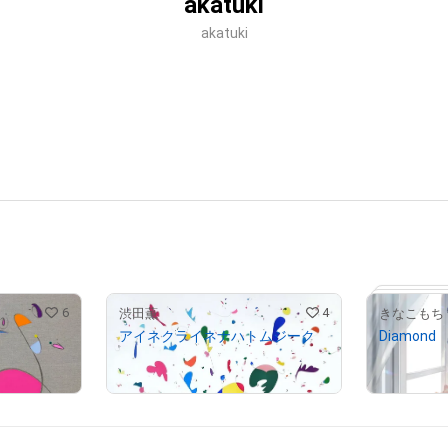
akatuki
akatuki
6
4
渋田薫
きなこもち
アイネクライネナハトムジーク
Diamond
¥
150,000
¥
10,000