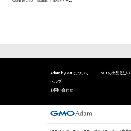
Adam byGMO
akatuki
保有アイテム
Adam byGMOについて
NFTの出品（法人）
ヘルプ
お問い合わせ