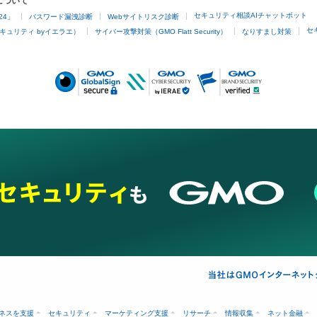
について
セキュリティ相談AIチャットボット
24」
パスワード漏洩診断
Webサイトリスク診断
セ
キュリティ byイエラエ）
サイバー攻撃対策（GMO Flatt Security）
なりすまし対策
ネスを支援
セキュリティ
マーケティング支援
リサーチ
情報収集
ネット金融